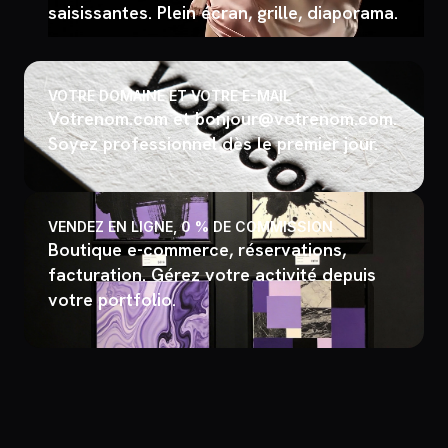
saisissantes. Plein écran, grille, diaporama.
VOTRE DOMAINE ET VOTRE E-MAIL
Votrenom.com et bonjour@votrenom.com.
Soyez professionnel dès le premier jour.
VENDEZ EN LIGNE, 0 % DE COMMISSION
Boutique e-commerce, réservations,
facturation. Gérez votre activité depuis
votre portfolio.